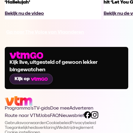
‘Hallelujah’
hit ‘Let You 
Bekijk nu de video
Bekijk nu de 
Ga naar The Voice van Vlaanderen
Kijk live, uitgesteld of gewoon lekker
bingewatchen
Kijk op
Programma's
TV-gids
Doe mee
Adverteren
Route naar VTM
Jobs
FAQ
Nieuwsbrief
Gebruiksvoorwaarden
Cookiebeleid
Privacybeleid
Toegankelijkheidsverklaring
Wedstrijdreglement
Cookie instellingen