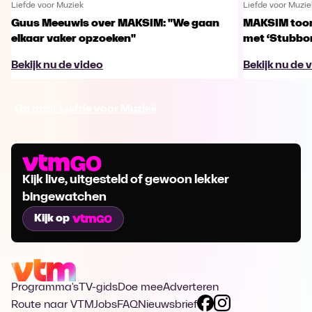
Liefde voor Muziek
Liefde voor Muzie
Guus Meeuwis over MAKSIM: "We gaan
MAKSIM toont
elkaar vaker opzoeken"
met ‘Stubbo
Bekijk nu de video
Bekijk nu de 
Ga naar Liefde voor Muziek
Kijk live, uitgesteld of gewoon lekker
bingewatchen
Kijk op
Programma's
TV-gids
Doe mee
Adverteren
Route naar VTM
Jobs
FAQ
Nieuwsbrief