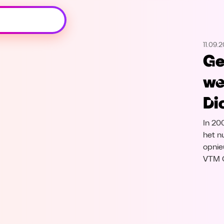
Oeps, browser niet ondersteund
11.09.
Voor je onze programma's gaat ontdekken,
Ge
best je browser updaten of hieronder één
van de ondersteunde browsers
we
downloaden.
Di
Google Chrome
Download
In 20
Firefox
Download
het n
opnie
VTM 
Safari
Download
Microsoft Edge
Download
Opera
Download