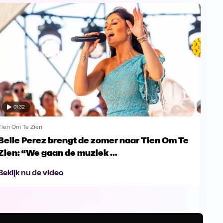
01:32
Tien Om Te Zien
Tien
Belle Perez brengt de zomer naar Tien Om Te
Tie
Zien: “We gaan de muziek ...
gro
Bekijk nu de video
Bek