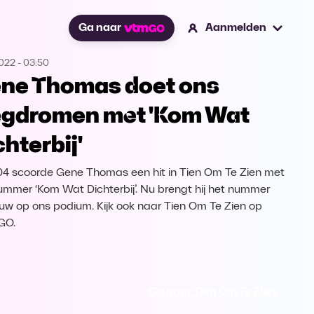
Ga naar
Aanmelden
2022
-
03:50
ne Thomas doet ons
gdromen met 'Kom Wat
chterbij'
04 scoorde Gene Thomas een hit in Tien Om Te Zien met
ummer ‘Kom Wat Dichterbij’. Nu brengt hij het nummer
uw op ons podium. Kijk ook naar Tien Om Te Zien op
GO.
Ga naar Tien Om Te Zien