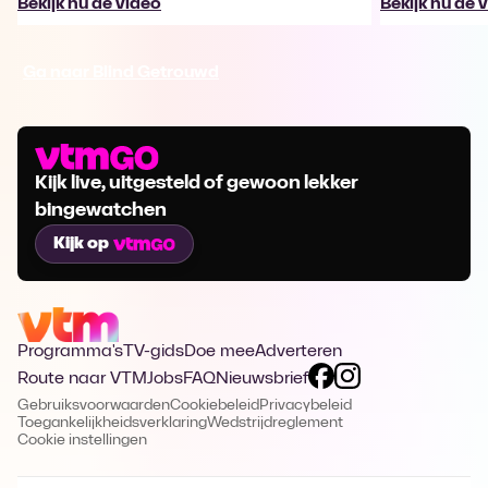
Bekijk nu de video
Bekijk nu de 
Ga naar Blind Getrouwd
Kijk live, uitgesteld of gewoon lekker
bingewatchen
Kijk op
Programma's
TV-gids
Doe mee
Adverteren
Route naar VTM
Jobs
FAQ
Nieuwsbrief
Gebruiksvoorwaarden
Cookiebeleid
Privacybeleid
Toegankelijkheidsverklaring
Wedstrijdreglement
Cookie instellingen