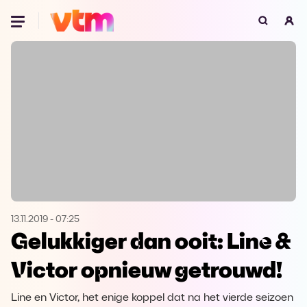
Oeps, browser niet ondersteund
Voor je onze programma's gaat ontdekken,
best je browser updaten of hieronder één
van de ondersteunde browsers
downloaden.
Google Chrome
Download
Firefox
Download
Safari
Download
13.11.2019
-
07:25
Gelukkiger dan ooit: Line &
Microsoft Edge
Download
Victor opnieuw getrouwd!
Opera
Download
Line en Victor, het enige koppel dat na het vierde seizoen