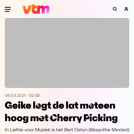
Oeps, browser niet ondersteund
Voor je onze programma's gaat ontdekken,
best je browser updaten of hieronder één
van de ondersteunde browsers
downloaden.
Google Chrome
Download
Firefox
Download
Safari
Download
08.03.2021
-
02:58
Geike legt de lat meteen
Microsoft Edge
Download
hoog met Cherry Picking
Opera
Download
In Liefde voor Muziek is het Bert Ostyn (Absynthe Minded)