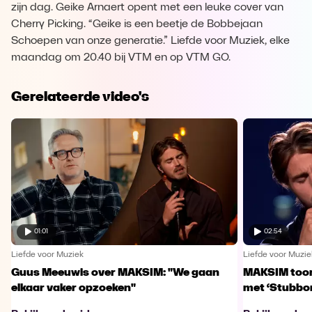
zijn dag. Geike Arnaert opent met een leuke cover van
Cherry Picking. “Geike is een beetje de Bobbejaan
Schoepen van onze generatie.” Liefde voor Muziek, elke
maandag om 20.40 bij VTM en op VTM GO.
Gerelateerde video's
01:01
02:54
Liefde voor Muziek
Liefde voor Muzie
Guus Meeuwis over MAKSIM: "We gaan
MAKSIM toont
elkaar vaker opzoeken"
met ‘Stubbo