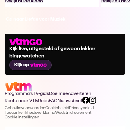
Bekijk nu de video
Bekijk nu de 
Ga naar Liefde voor Muziek
Kijk live, uitgesteld of gewoon lekker
bingewatchen
Kijk op
Programma's
TV-gids
Doe mee
Adverteren
Route naar VTM
Jobs
FAQ
Nieuwsbrief
Gebruiksvoorwaarden
Cookiebeleid
Privacybeleid
Toegankelijkheidsverklaring
Wedstrijdreglement
Cookie instellingen