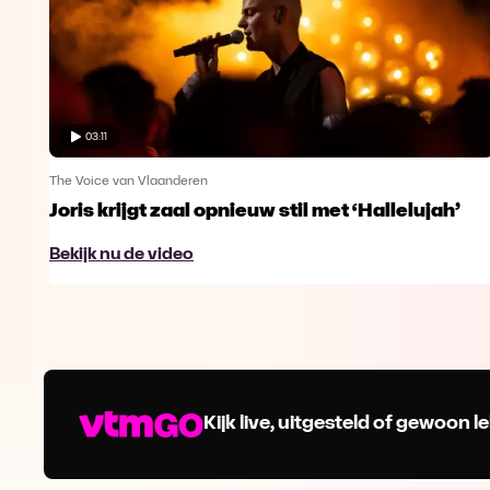
03:11
The Voice van Vlaanderen
Joris krijgt zaal opnieuw stil met ‘Hallelujah’
Bekijk nu de video
Kijk live, uitgesteld of gewoon