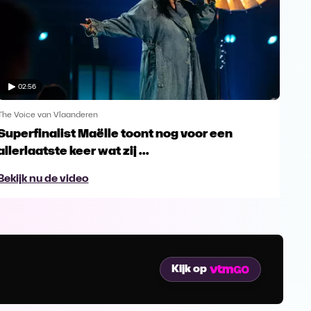
02:56
The Voice van Vlaanderen
The 
Superfinalist Maëlle toont nog voor een
Het
allerlaatste keer wat zij ...
Vl
Bekijk nu de video
Bek
Kijk op