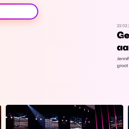
Oeps, browser niet ondersteund
22.02.
Voor je onze programma's gaat ontdekken,
Ge
best je browser updaten of hieronder één
van de ondersteunde browsers
aa
downloaden.
Jenni
Google Chrome
Download
groot
Firefox
Download
Safari
Download
Microsoft Edge
Download
Opera
Download