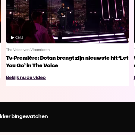
03:42
The Voice van Vlaanderen
Tv-Première: Dotan brengt zijn nieuwste hit ‘Let
You Go’ in The Voice
Bekijk nu de video
 lekker bingewatchen