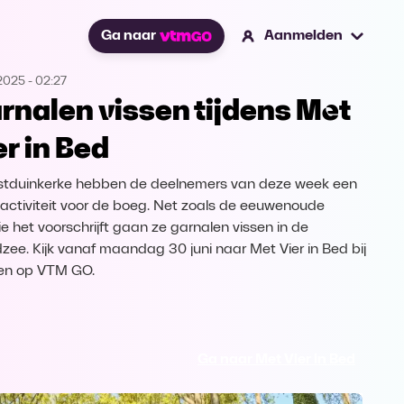
Ga naar
Aanmelden
2025
-
02:27
rnalen vissen tijdens Met
er in Bed
stduinkerke hebben de deelnemers van deze week een
 activiteit voor de boeg. Net zoals de eeuwenoude
ie het voorschrijft gaan ze garnalen vissen in de
zee. Kijk vanaf maandag 30 juni naar Met Vier in Bed bij
en op VTM GO.
Ga naar Met Vier in Bed