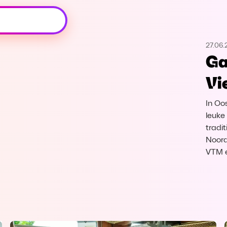
Oeps, browser niet ondersteund
27.06.
Voor je onze programma's gaat ontdekken,
Ga
best je browser updaten of hieronder één
van de ondersteunde browsers
Vi
downloaden.
In Oo
Google Chrome
Download
leuke
tradit
Firefox
Download
Noord
VTM 
Safari
Download
Microsoft Edge
Download
Opera
Download