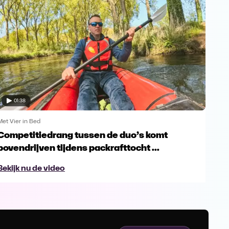
01:38
Met Vier in Bed
Met V
Competitiedrang tussen de duo’s komt
Kni
bovendrijven tijdens packrafttocht ...
Beki
Bekijk nu de video