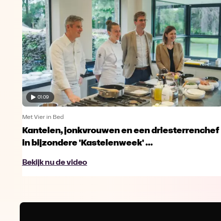
01:09
Met Vier in Bed
Kantelen, jonkvrouwen en een driesterrenchef
in bijzondere 'Kastelenweek' ...
Bekijk nu de video