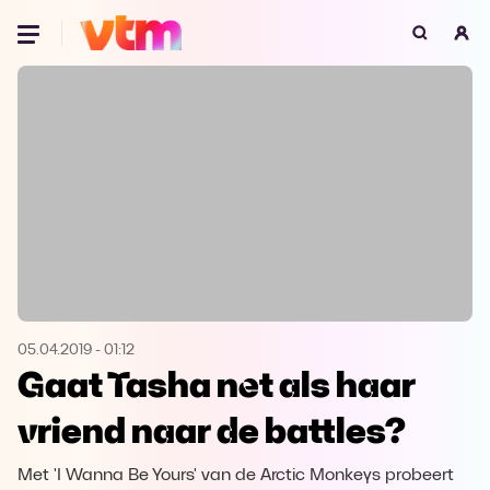
Oeps, browser niet ondersteund
Voor je onze programma's gaat ontdekken,
best je browser updaten of hieronder één
van de ondersteunde browsers
downloaden.
Google Chrome
Download
Firefox
Download
Safari
Download
05.04.2019
-
01:12
Gaat Tasha net als haar
Microsoft Edge
Download
vriend naar de battles?
Opera
Download
Met 'I Wanna Be Yours' van de Arctic Monkeys probeert