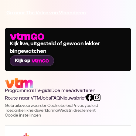
Ga naar The Voice van Vlaanderen
Kijk live, uitgesteld of gewoon lekker
bingewatchen
Kijk op
Programma's
TV-gids
Doe mee
Adverteren
Route naar VTM
Jobs
FAQ
Nieuwsbrief
Gebruiksvoorwaarden
Cookiebeleid
Privacybeleid
Toegankelijkheidsverklaring
Wedstrijdreglement
Cookie instellingen