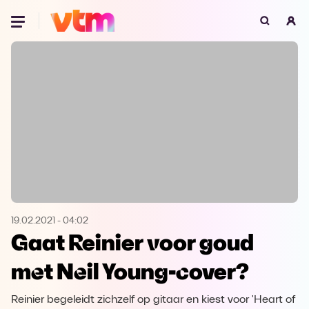
Oeps, browser niet ondersteund
Voor je onze programma's gaat ontdekken,
best je browser updaten of hieronder één
van de ondersteunde browsers
downloaden.
Google Chrome
Download
Firefox
Download
Safari
Download
19.02.2021
-
04:02
Gaat Reinier voor goud
Microsoft Edge
Download
met Neil Young-cover?
Opera
Download
Reinier begeleidt zichzelf op gitaar en kiest voor 'Heart of