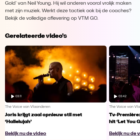
Gold' van Neil Young. Hij wil anderen vooral vrolijk maken
met zijn muziek. Werkt deze tactiek ook bij de coaches?
Bekijk de volledige aflevering op VTM GO.
Gerelateerde video's
03:11
03:42
The Voice van Vlaanderen
The Voice van Vl
Joris krijgt zaal opnieuw stil met
Tv-Première:
‘Hallelujah’
hit ‘Let You 
Bekijk nu de video
Bekijk nu de 