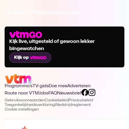
Ga naar The Voice van Vlaanderen
Kijk live, uitgesteld of gewoon lekker
bingewatchen
Kijk op
Programma's
TV-gids
Doe mee
Adverteren
Route naar VTM
Jobs
FAQ
Nieuwsbrief
Gebruiksvoorwaarden
Cookiebeleid
Privacybeleid
Toegankelijkheidsverklaring
Wedstrijdreglement
Cookie instellingen