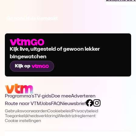
Ga naar Huis Gemaakt
Kijk live, uitgesteld of gewoon lekker
bingewatchen
Kijk op
Programma's
TV-gids
Doe mee
Adverteren
Route naar VTM
Jobs
FAQ
Nieuwsbrief
Gebruiksvoorwaarden
Cookiebeleid
Privacybeleid
Toegankelijkheidsverklaring
Wedstrijdreglement
Cookie instellingen