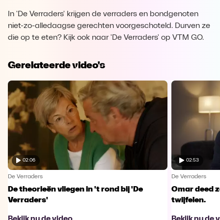
In 'De Verraders' krijgen de verraders en bondgenoten
niet-zo-alledaagse gerechten voorgeschoteld. Durven ze
die op te eten? Kijk ook naar 'De Verraders' op VTM GO.
Gerelateerde video's
02:06
02:53
De Verraders
De Verraders
De theorieën vliegen in 't rond bij 'De
Omar deed ze
Verraders'
twijfelen.
Bekijk nu de video
Bekijk nu de 