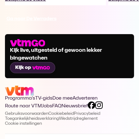
Ga naar De Verraders
Kijk live, uitgesteld of gewoon lekker
bingewatchen
Kijk op
Programma's
TV-gids
Doe mee
Adverteren
Route naar VTM
Jobs
FAQ
Nieuwsbrief
Gebruiksvoorwaarden
Cookiebeleid
Privacybeleid
Toegankelijkheidsverklaring
Wedstrijdreglement
Cookie instellingen