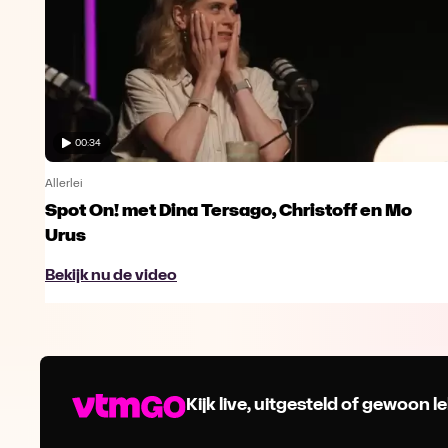
00:34
Allerlei
Spot On! met Dina Tersago, Christoff en Mo
Urus
Bekijk nu de video
Kijk live, uitgesteld of gewoon