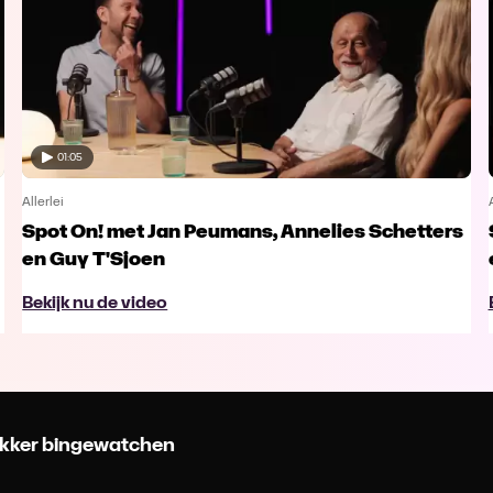
01:05
Allerlei
Spot On! met Jan Peumans, Annelies Schetters
en Guy T'Sjoen
Bekijk nu de video
 lekker bingewatchen