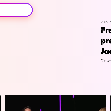
Oeps, browser niet ondersteund
23.12.
Voor je onze programma's gaat ontdekken,
Fr
best je browser updaten of hieronder één
van de ondersteunde browsers
pr
downloaden.
Ja
Google Chrome
Download
Dit w
Firefox
Download
Safari
Download
Microsoft Edge
Download
Opera
Download