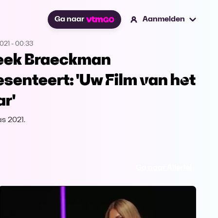
Ga naar
Aanmelden
2021
-
00:33
eek Braeckman
esenteert: 'Uw Film van het
ar'
as 2021.
Ga naar Allerlei