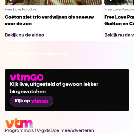
Free Love Paradise
Free Love Paradi
Gaêtan ziet trio verdwijnen als sneeuw
Free Love Pa
voor de zon
Gaêtan en Cr
Bekijk nu de video
Bekijk nu de 
Ga naar Free Love Paradise
Kijk live, uitgesteld of gewoon lekker
bingewatchen
Kijk op
Programma's
TV-gids
Doe mee
Adverteren