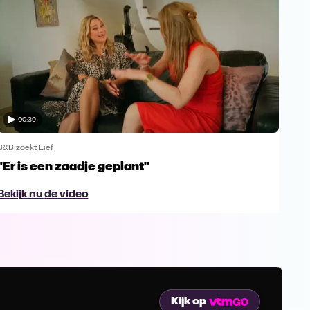
00:39
B&B zoekt Lief
B&B z
"Er is een zaadje geplant"
Jam
B&B
Bekijk nu de video
Bek
Kijk op