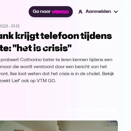
Ga naar
Aanmelden
2023
-
01:13
ank krijgt telefoon tijdens
e: "het is crisis"
 probeert Catharina beter te leren kennen tijdens een
 maar die wordt verstoord door een bericht van het
ront. Ilse laat weten dat het crisis is in de chalet. Bekijk
zoekt Lief' ook op VTM GO.
Ga naar B&B zoekt Lief