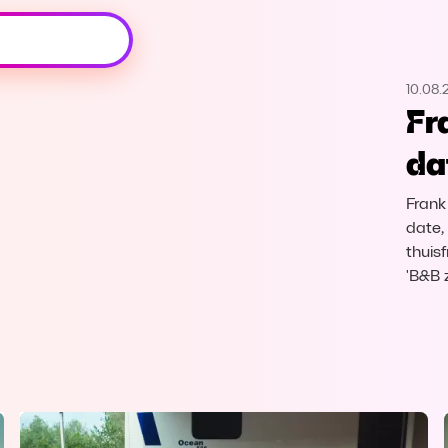
Oeps, browser niet ondersteund
10.08.
Voor je onze programma's gaat ontdekken,
Fr
best je browser updaten of hieronder één
van de ondersteunde browsers
dat
downloaden.
Frank
Google Chrome
Download
date,
thuisf
Firefox
Download
'B&B 
Safari
Download
Microsoft Edge
Download
Opera
Download