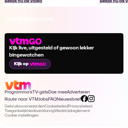
Bekijk nu de video
Bekijk nu de 
Ga naar B&B zoekt lief
Kijk live, uitgesteld of gewoon lekker
bingewatchen
Kijk op
Programma's
TV-gids
Doe mee
Adverteren
Route naar VTM
Jobs
FAQ
Nieuwsbrief
Gebruiksvoorwaarden
Cookiebeleid
Privacybeleid
Toegankelijkheidsverklaring
Wedstrijdreglement
Cookie instellingen