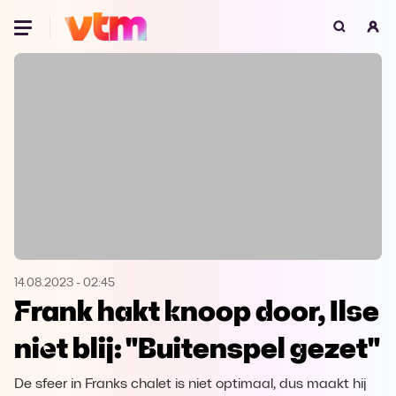
Oeps, browser niet ondersteund
Voor je onze programma's gaat ontdekken,
best je browser updaten of hieronder één
van de ondersteunde browsers
downloaden.
Google Chrome
Download
Firefox
Download
Safari
Download
14.08.2023
-
02:45
Frank hakt knoop door, Ilse
Microsoft Edge
Download
niet blij: "Buitenspel gezet"
Opera
Download
De sfeer in Franks chalet is niet optimaal, dus maakt hij