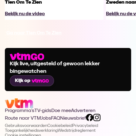
Tien Om Te Zien
Zweden naar 
Bekijk nu de video
Bekijk nu de 
Ga naar Tien Om Te Zien
Kijk live, uitgesteld of gewoon lekker
bingewatchen
Kijk op
Programma's
TV-gids
Doe mee
Adverteren
Route naar VTM
Jobs
FAQ
Nieuwsbrief
Gebruiksvoorwaarden
Cookiebeleid
Privacybeleid
Toegankelijkheidsverklaring
Wedstrijdreglement
Cookie instellingen