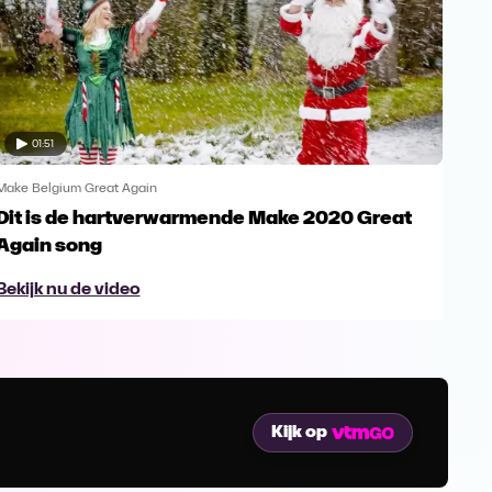
01:51
Make Belgium Great Again
Make
Dit is de hartverwarmende Make 2020 Great
Ken
Again song
Ag
Bekijk nu de video
Bek
Kijk op