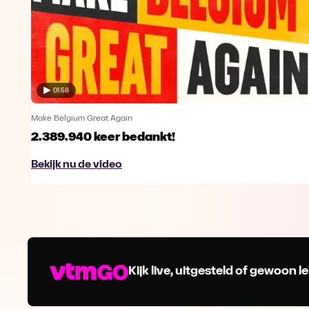
01:58
Make Belgium Great Again
2.389.940 keer bedankt!
Bekijk nu de video
Kijk live, uitgesteld of gewoon