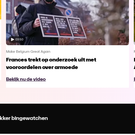
03:50
Make Belgium Great Again
Frances trekt op onderzoek uit met
vooroordelen over armoede
Bekijk nu de video
 lekker bingewatchen