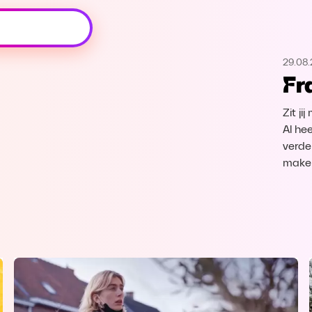
Oeps, browser niet ondersteund
29.08.
Voor je onze programma's gaat ontdekken,
Fr
best je browser updaten of hieronder één
van de ondersteunde browsers
downloaden.
Zit ji
Al he
Google Chrome
Download
verde
make
Firefox
Download
Safari
Download
Microsoft Edge
Download
Opera
Download