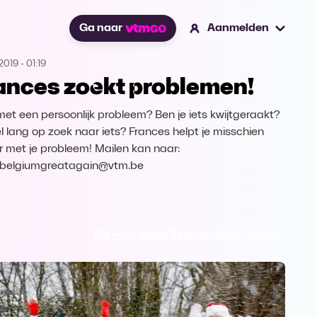
Ga naar
Aanmelden
2019
-
01:19
ances zoekt problemen!
j met een persoonlijk probleem? Ben je iets kwijtgeraakt?
el lang op zoek naar iets? Frances helpt je misschien
r met je probleem! Mailen kan naar:
belgiumgreatagain@vtm.be
Ga naar Make Belgium Great Again