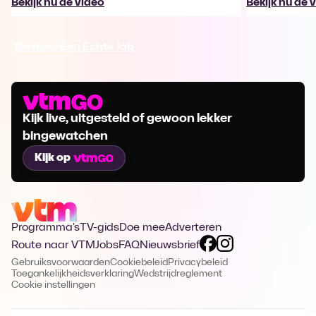
Bekijk nu de video
Bekijk nu de 
Ga naar Een Echte Job
Kijk live, uitgesteld of gewoon lekker
bingewatchen
Kijk op
Programma's
TV-gids
Doe mee
Adverteren
Route naar VTM
Jobs
FAQ
Nieuwsbrief
Gebruiksvoorwaarden
Cookiebeleid
Privacybeleid
Toegankelijkheidsverklaring
Wedstrijdreglement
Cookie instellingen