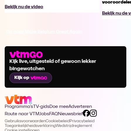
vooroordele
Bekijk nu de video
Bekijk nu de 
Ga naar Make Belgium Great Again
Kijk live, uitgesteld of gewoon lekker
bingewatchen
Kijk op
Programma's
TV-gids
Doe mee
Adverteren
Route naar VTM
Jobs
FAQ
Nieuwsbrief
Gebruiksvoorwaarden
Cookiebeleid
Privacybeleid
Toegankelijkheidsverklaring
Wedstrijdreglement
Cookie instellingen