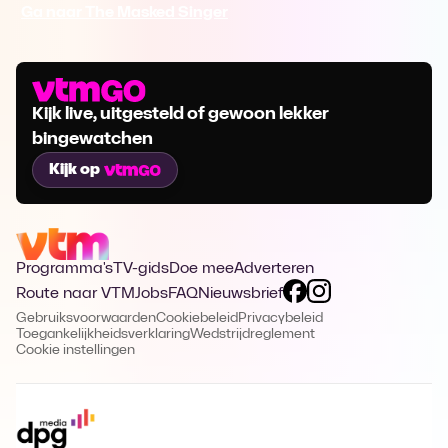
Ga naar The Masked Singer
Kijk live, uitgesteld of gewoon lekker
bingewatchen
Kijk op
Programma's
TV-gids
Doe mee
Adverteren
Route naar VTM
Jobs
FAQ
Nieuwsbrief
Gebruiksvoorwaarden
Cookiebeleid
Privacybeleid
Toegankelijkheidsverklaring
Wedstrijdreglement
Cookie instellingen