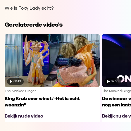
Wie is Foxy Lady echt?
Gerelateerde video's
00:49
02:56
The Masked Singer
The Masked Sing
King Krab over winst: “Het is echt
De winnaar 
waanzin”
nog een laa
Bekijk nu de video
Bekijk nu de 