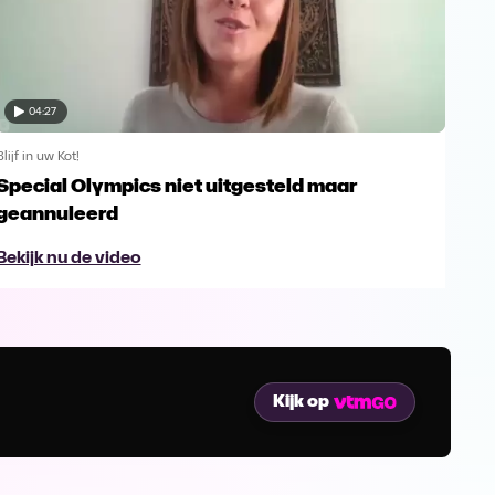
04:27
Blijf in uw Kot!
Blijf 
Special Olympics niet uitgesteld maar
Ser
geannuleerd
sup
Bekijk nu de video
Bek
Kijk op