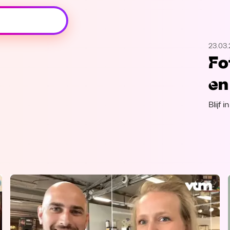
Oeps, browser niet ondersteund
23.03
Voor je onze programma's gaat ontdekken,
Fo
best je browser updaten of hieronder één
van de ondersteunde browsers
en
downloaden.
Blijf 
Google Chrome
Download
Firefox
Download
Safari
Download
Microsoft Edge
Download
Opera
Download