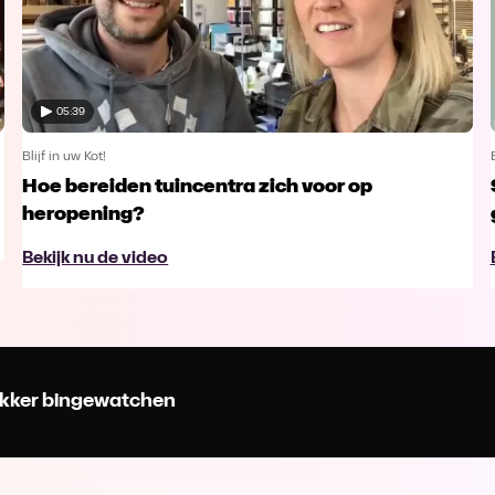
05:39
Blijf in uw Kot!
Hoe bereiden tuincentra zich voor op
heropening?
Bekijk nu de video
 lekker bingewatchen