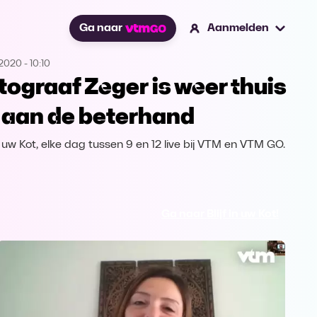
Ga naar
Aanmelden
.2020
-
10:10
tograaf Zeger is weer thuis
 aan de beterhand
in uw Kot, elke dag tussen 9 en 12 live bij VTM en VTM GO.
Ga naar Blijf in uw Kot!