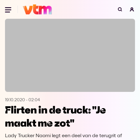
Oeps, browser niet ondersteund
Voor je onze programma's gaat ontdekken,
best je browser updaten of hieronder één
van de ondersteunde browsers
downloaden.
Google Chrome
Download
Firefox
Download
Safari
Download
19.10.2020
-
02:04
Flirten in de truck: "Je
Microsoft Edge
Download
maakt me zot"
Opera
Download
Lady Trucker Naomi legt een deel van de terugrit af