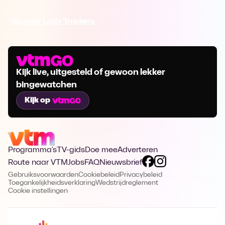
Ga naar Lady Truckers
Kijk live, uitgesteld of gewoon lekker
bingewatchen
Kijk op
Programma's
TV-gids
Doe mee
Adverteren
Route naar VTM
Jobs
FAQ
Nieuwsbrief
Gebruiksvoorwaarden
Cookiebeleid
Privacybeleid
Toegankelijkheidsverklaring
Wedstrijdreglement
Cookie instellingen