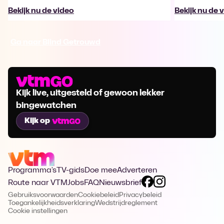
Bekijk nu de video
Bekijk nu de 
Ga naar Blind Getrouwd
Kijk live, uitgesteld of gewoon lekker
bingewatchen
Kijk op
Programma's
TV-gids
Doe mee
Adverteren
Route naar VTM
Jobs
FAQ
Nieuwsbrief
Gebruiksvoorwaarden
Cookiebeleid
Privacybeleid
Toegankelijkheidsverklaring
Wedstrijdreglement
Cookie instellingen