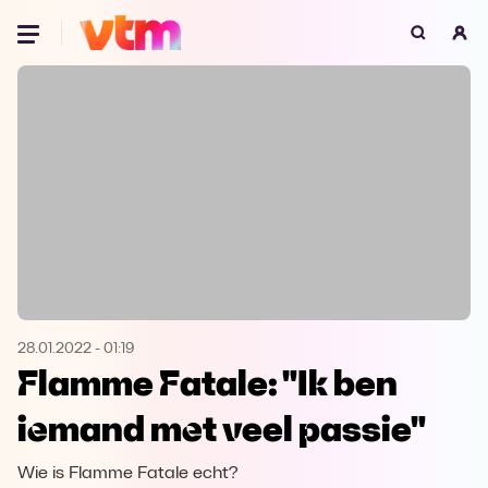
Oeps, browser niet ondersteund
Voor je onze programma's gaat ontdekken,
best je browser updaten of hieronder één
van de ondersteunde browsers
downloaden.
Google Chrome
Download
Firefox
Download
Safari
Download
28.01.2022
-
01:19
Flamme Fatale: "Ik ben
Microsoft Edge
Download
iemand met veel passie"
Opera
Download
Wie is Flamme Fatale echt?