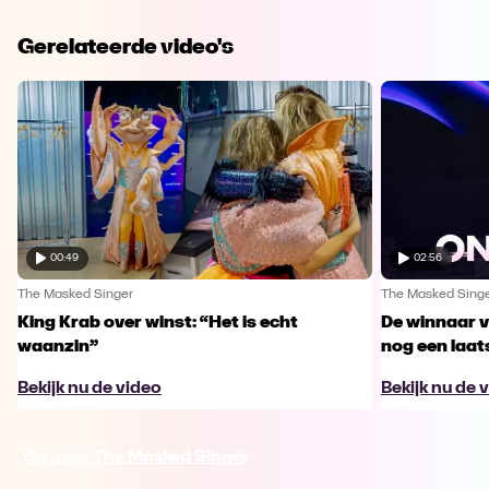
Gerelateerde video's
00:49
02:56
The Masked Singer
The Masked Sing
King Krab over winst: “Het is echt
De winnaar 
waanzin”
nog een laa
Bekijk nu de video
Bekijk nu de 
Ga naar The Masked Singer