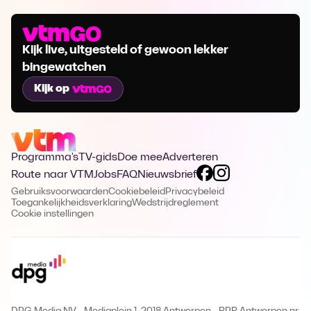
Kijk live, uitgesteld of gewoon lekker
bingewatchen
Kijk op
Programma's
TV-gids
Doe mee
Adverteren
Route naar VTM
Jobs
FAQ
Nieuwsbrief
Gebruiksvoorwaarden
Cookiebeleid
Privacybeleid
Toegankelijkheidsverklaring
Wedstrijdreglement
Cookie instellingen