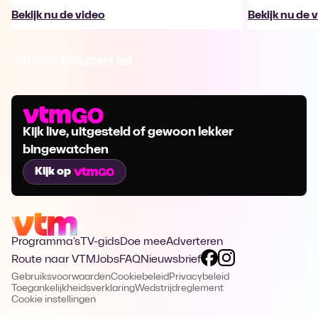
Bekijk nu de video
Bekijk nu de 
Ga naar B&B zoekt lief
Kijk live, uitgesteld of gewoon lekker
bingewatchen
Kijk op
Programma's
TV-gids
Doe mee
Adverteren
Route naar VTM
Jobs
FAQ
Nieuwsbrief
Gebruiksvoorwaarden
Cookiebeleid
Privacybeleid
Toegankelijkheidsverklaring
Wedstrijdreglement
Cookie instellingen