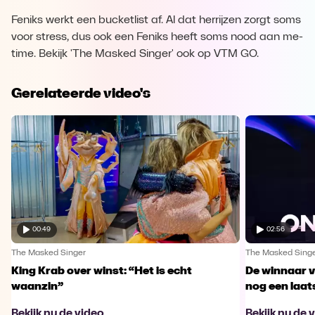
Feniks werkt een bucketlist af. Al dat herrijzen zorgt soms
voor stress, dus ook een Feniks heeft soms nood aan me-
time. Bekijk 'The Masked Singer' ook op VTM GO.
Gerelateerde video's
00:49
02:56
The Masked Singer
The Masked Sing
King Krab over winst: “Het is echt
De winnaar 
waanzin”
nog een laa
Bekijk nu de video
Bekijk nu de 