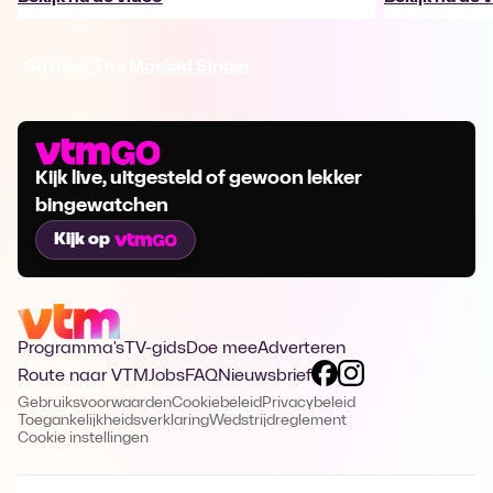
Ga naar The Masked Singer
Kijk live, uitgesteld of gewoon lekker
bingewatchen
Kijk op
Programma's
TV-gids
Doe mee
Adverteren
Route naar VTM
Jobs
FAQ
Nieuwsbrief
Gebruiksvoorwaarden
Cookiebeleid
Privacybeleid
Toegankelijkheidsverklaring
Wedstrijdreglement
Cookie instellingen