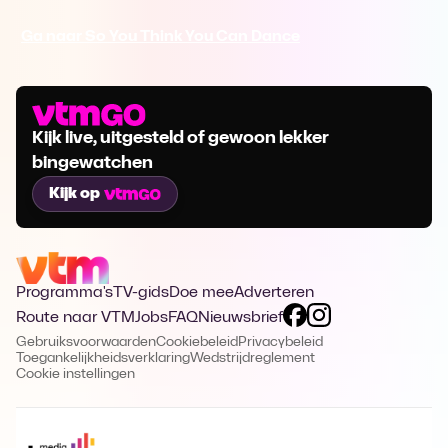
Ga naar So You Think You Can Dance
Kijk live, uitgesteld of gewoon lekker
bingewatchen
Kijk op
Programma's
TV-gids
Doe mee
Adverteren
Route naar VTM
Jobs
FAQ
Nieuwsbrief
Gebruiksvoorwaarden
Cookiebeleid
Privacybeleid
Toegankelijkheidsverklaring
Wedstrijdreglement
Cookie instellingen