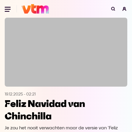
Oeps, browser niet ondersteund
Voor je onze programma's gaat ontdekken,
best je browser updaten of hieronder één
van de ondersteunde browsers
downloaden.
Google Chrome
Download
Firefox
Download
Safari
Download
19.12.2025
-
02:21
Feliz Navidad van
Microsoft Edge
Download
Chinchilla
Opera
Download
Je zou het nooit verwachten maar de versie van 'Feliz