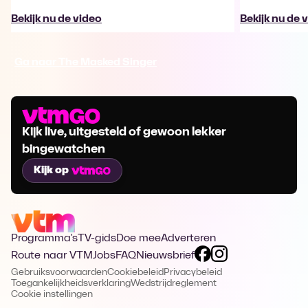
Bekijk nu de video
Bekijk nu de 
Ga naar The Masked Singer
Kijk live, uitgesteld of gewoon lekker
bingewatchen
Kijk op
Programma's
TV-gids
Doe mee
Adverteren
Route naar VTM
Jobs
FAQ
Nieuwsbrief
Gebruiksvoorwaarden
Cookiebeleid
Privacybeleid
Toegankelijkheidsverklaring
Wedstrijdreglement
Cookie instellingen