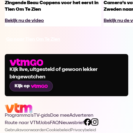
Zingende Beau Coppens voor het eerst in
Camera’s vo
Tien Om Te Zien
Zweden naar 
Bekijk nu de video
Bekijk nu de 
Ga naar Tien Om Te Zien
Kijk live, uitgesteld of gewoon lekker
bingewatchen
Kijk op
Programma's
TV-gids
Doe mee
Adverteren
Route naar VTM
Jobs
FAQ
Nieuwsbrief
Gebruiksvoorwaarden
Cookiebeleid
Privacybeleid