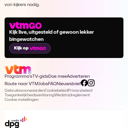
van kijkers nodig.
Kijk live, uitgesteld of gewoon lekker
bingewatchen
Kijk op
Programma's
TV-gids
Doe mee
Adverteren
Route naar VTM
Jobs
FAQ
Nieuwsbrief
Gebruiksvoorwaarden
Cookiebeleid
Privacybeleid
Toegankelijkheidsverklaring
Wedstrijdreglement
Cookie instellingen