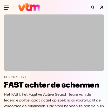
Oeps, browser niet ondersteund
Voor je onze programma's gaat ontdekken,
best je browser updaten of hieronder één
van de ondersteunde browsers
downloaden.
Google Chrome
Download
Firefox
Download
Safari
Download
10.12.2019
-
16:15
FAST achter de schermen
Microsoft Edge
Download
Het FAST, het Fugitive Active Search Team van de
Opera
Download
federale politie, gaat actief op zoek naar voortvluchtige
veroordeelde criminelen. Daarvoor hebben ze ook de hulp