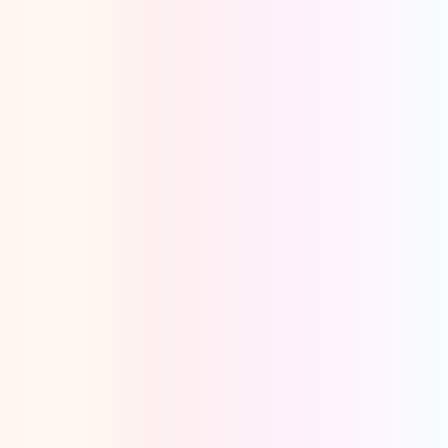
Oeps, browser niet ondersteund
Voor je onze programma's gaat ontdekken,
best je browser updaten of hieronder één
van de ondersteunde browsers
downloaden.
Google Chrome
Download
Firefox
Download
Safari
Download
Microsoft Edge
Download
Opera
Download