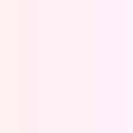
Oeps, browser niet ondersteund
Voor je onze programma's gaat ontdekken,
best je browser updaten of hieronder één
van de ondersteunde browsers
downloaden.
Google Chrome
Download
Firefox
Download
Safari
Download
Microsoft Edge
Download
Opera
Download