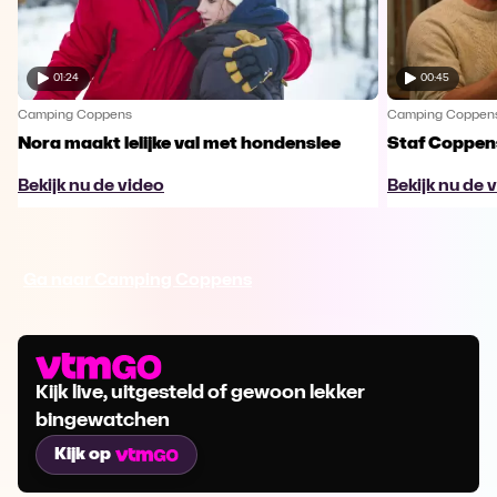
01:24
00:45
Camping Coppens
Camping Coppen
Nora maakt lelijke val met hondenslee
Staf Coppens
Bekijk nu de video
Bekijk nu de 
Ga naar Camping Coppens
Kijk live, uitgesteld of gewoon lekker
bingewatchen
Kijk op