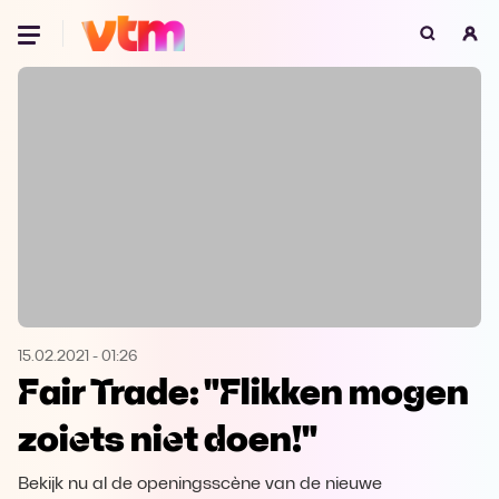
Oeps, browser niet ondersteund
Voor je onze programma's gaat ontdekken,
best je browser updaten of hieronder één
van de ondersteunde browsers
downloaden.
Google Chrome
Download
Firefox
Download
Safari
Download
15.02.2021
-
01:26
Fair Trade: "Flikken mogen
Microsoft Edge
Download
zoiets niet doen!"
Opera
Download
Bekijk nu al de openingsscène van de nieuwe