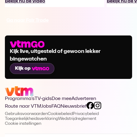
Bekijk nu de video
Bekijk nu de 
Ga naar Fair Trade
Kijk live, uitgesteld of gewoon lekker
bingewatchen
Kijk op
Programma's
TV-gids
Doe mee
Adverteren
Route naar VTM
Jobs
FAQ
Nieuwsbrief
Gebruiksvoorwaarden
Cookiebeleid
Privacybeleid
Toegankelijkheidsverklaring
Wedstrijdreglement
Cookie instellingen