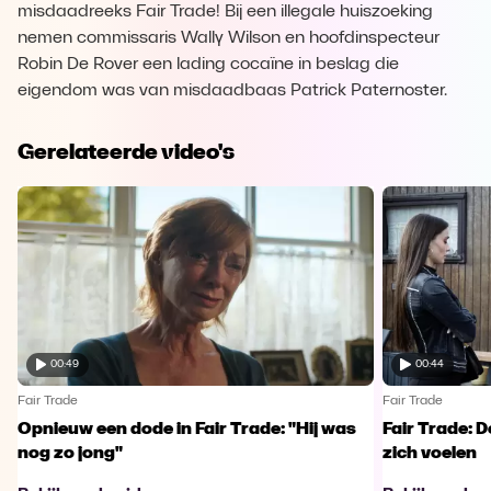
misdaadreeks Fair Trade! Bij een illegale huiszoeking
nemen commissaris Wally Wilson en hoofdinspecteur
Robin De Rover een lading cocaïne in beslag die
eigendom was van misdaadbaas Patrick Paternoster.
Gerelateerde video's
00:49
00:44
Fair Trade
Fair Trade
Opnieuw een dode in Fair Trade: "Hij was
Fair Trade: D
nog zo jong"
zich voelen