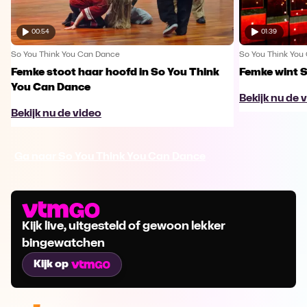
00:54
01:39
So You Think You Can Dance
So You Think You
Femke stoot haar hoofd in So You Think
Femke wint 
You Can Dance
Bekijk nu de 
Bekijk nu de video
Ga naar So You Think You Can Dance
Kijk live, uitgesteld of gewoon lekker
bingewatchen
Kijk op