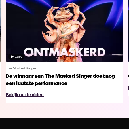
02:56
The Masked Singer
De winnaar van The Masked Singer doet nog
een laatste performance
Bekijk nu de video