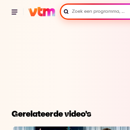
Gerelateerde video's