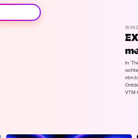
Oeps, browser niet ondersteund
18.09.
Voor je onze programma's gaat ontdekken,
EX
best je browser updaten of hieronder één
van de ondersteunde browsers
me
downloaden.
In 'T
Google Chrome
Download
achte
vtm.b
Firefox
Download
Ontde
VTM 
Safari
Download
Microsoft Edge
Download
Opera
Download