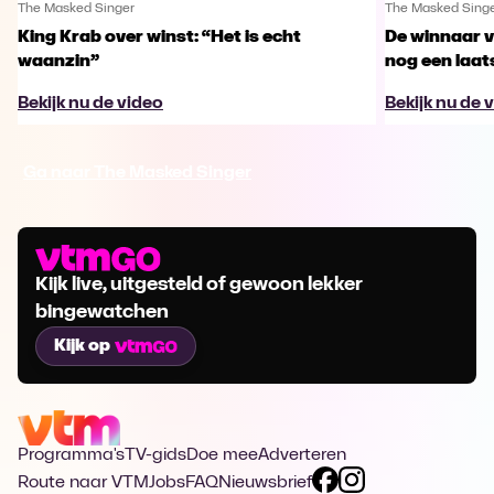
The Masked Singer
The Masked Sing
King Krab over winst: “Het is echt
De winnaar 
waanzin”
nog een laa
Bekijk nu de video
Bekijk nu de 
Ga naar The Masked Singer
Kijk live, uitgesteld of gewoon lekker
bingewatchen
Kijk op
Programma's
TV-gids
Doe mee
Adverteren
Route naar VTM
Jobs
FAQ
Nieuwsbrief