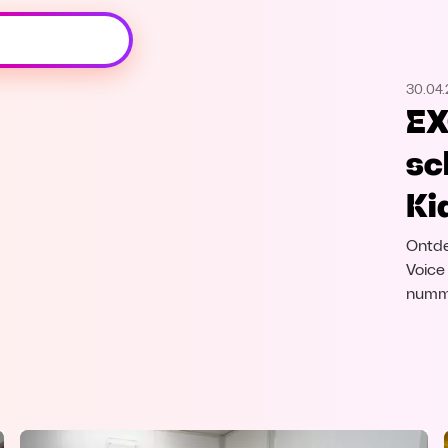
Oeps, browser niet ondersteund
30.04
Voor je onze programma's gaat ontdekken,
EX
best je browser updaten of hieronder één
van de ondersteunde browsers
sc
downloaden.
Ki
Google Chrome
Download
Ontde
Firefox
Download
Voice
numme
Safari
Download
Microsoft Edge
Download
Opera
Download