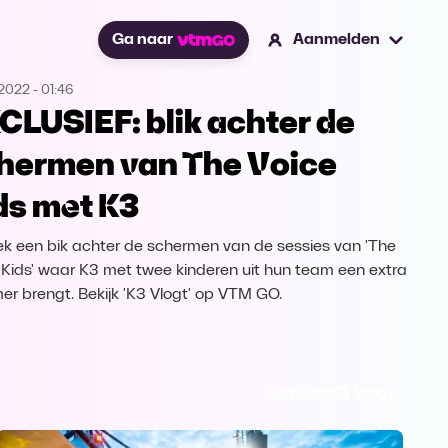
Ga naar
Aanmelden
.2022
-
01:46
CLUSIEF: blik achter de
hermen van The Voice
ds met K3
k een bik achter de schermen van de sessies van 'The
 Kids' waar K3 met twee kinderen uit hun team een extra
r brengt. Bekijk 'K3 Vlogt' op VTM GO.
Ga naar K3 Vlogt