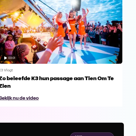
03:01
K3 Vlogt
K3 Vl
Zo beleefde K3 hun passage aan Tien Om Te
De 
Zien
hel
Bekijk nu de video
Bek