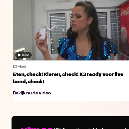
03:12
K3 Vlogt
Eten, check! Kleren, check! K3 ready voor live
band, check!
Bekijk nu de video