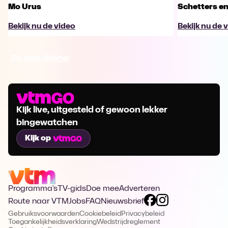
Mo Urus
Schetters en
Bekijk nu de video
Bekijk nu de 
Ga naar Allerlei
Kijk live, uitgesteld of gewoon lekker
bingewatchen
Kijk op
Programma's
TV-gids
Doe mee
Adverteren
Route naar VTM
Jobs
FAQ
Nieuwsbrief
Gebruiksvoorwaarden
Cookiebeleid
Privacybeleid
Toegankelijkheidsverklaring
Wedstrijdreglement