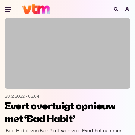
Oeps, browser niet ondersteund
Voor je onze programma's gaat ontdekken,
best je browser updaten of hieronder één
van de ondersteunde browsers
downloaden.
Google Chrome
Download
Firefox
Download
Safari
Download
23.12.2022
-
02:04
Evert overtuigt opnieuw
Microsoft Edge
Download
met ‘Bad Habit’
Opera
Download
‘Bad Habit’ van Ben Platt was voor Evert hét nummer