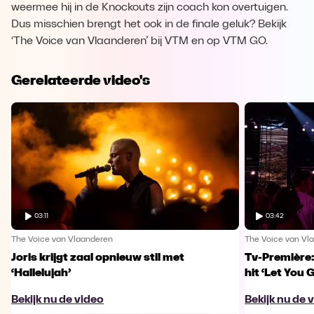
weermee hij in de Knockouts zijn coach kon overtuigen.
Dus misschien brengt het ook in de finale geluk? Bekijk
‘The Voice van Vlaanderen’ bij VTM en op VTM GO.
Gerelateerde video's
03:11
03:42
The Voice van Vlaanderen
The Voice van Vl
Joris krijgt zaal opnieuw stil met
Tv-Première:
‘Hallelujah’
hit ‘Let You 
Bekijk nu de video
Bekijk nu de 