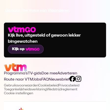
Ga naar The Voice van Vlaanderen
Kijk live, uitgesteld of gewoon lekker
bingewatchen
Kijk op
Programma's
TV-gids
Doe mee
Adverteren
Route naar VTM
Jobs
FAQ
Nieuwsbrief
Gebruiksvoorwaarden
Cookiebeleid
Privacybeleid
Toegankelijkheidsverklaring
Wedstrijdreglement
Cookie instellingen