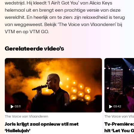
wedstrijd. Hij kleedt ‘I Ain’t Got You’ van Alicia Keys
helemaal uit en brengt een prachtige versie van deze
wereldhit. En heerlijk om te zien: zijn relaxedheid is terug
van weggeweest. Bekijk ‘The Voice van Vlaanderen’ bij
VTM en op VTM GO.
Gerelateerde video's
03:11
03:42
The Voice van Vlaanderen
The Voice van Vl
Joris krijgt zaal opnieuw stil met
Tv-Première:
‘Hallelujah’
hit ‘Let You 