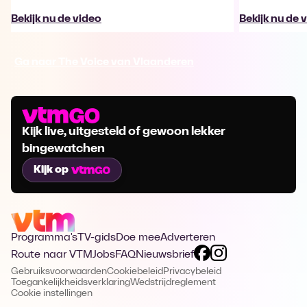
Bekijk nu de video
Bekijk nu de 
Ga naar The Voice van Vlaanderen
Kijk live, uitgesteld of gewoon lekker
bingewatchen
Kijk op
Programma's
TV-gids
Doe mee
Adverteren
Route naar VTM
Jobs
FAQ
Nieuwsbrief
Gebruiksvoorwaarden
Cookiebeleid
Privacybeleid
Toegankelijkheidsverklaring
Wedstrijdreglement
Cookie instellingen