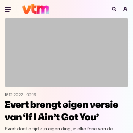
Oeps, browser niet ondersteund
Voor je onze programma's gaat ontdekken,
best je browser updaten of hieronder één
van de ondersteunde browsers
downloaden.
Google Chrome
Download
Firefox
Download
Safari
Download
16.12.2022
-
02:16
Evert brengt eigen versie
Microsoft Edge
Download
van ‘If I Ain’t Got You’
Opera
Download
Evert doet altijd zijn eigen ding, in elke fase van de