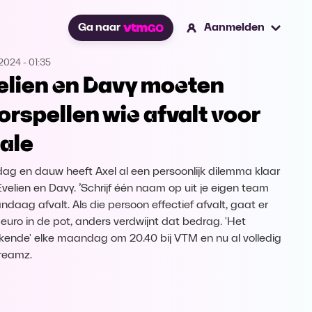
Ga naar
Aanmelden
.2024
-
01:35
elien en Davy moeten
orspellen wie afvalt voor
nale
dag en dauw heeft Axel al een persoonlijk dilemma klaar
Evelien en Davy. ’Schrijf één naam op uit je eigen team
ndaag afvalt. Als die persoon effectief afvalt, gaat er
euro in de pot, anders verdwijnt dat bedrag. 'Het
ende' elke maandag om 20.40 bij VTM en nu al volledig
reamz.