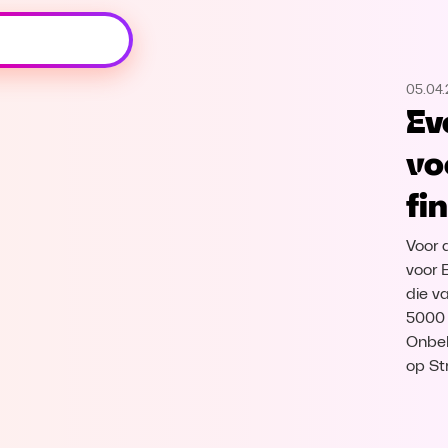
Oeps, browser niet ondersteund
05.04
Voor je onze programma's gaat ontdekken,
Ev
best je browser updaten of hieronder één
van de ondersteunde browsers
vo
downloaden.
fi
Google Chrome
Download
Voor 
Firefox
Download
voor 
die va
5000 
Safari
Download
Onbek
op St
Microsoft Edge
Download
Opera
Download