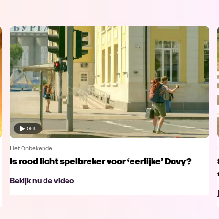
01:11
Het Onbekende
Is rood licht spelbreker voor ‘eerlijke’ Davy?
Bekijk nu de video