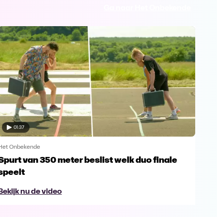
Ga naar Het Onbekende
01:37
Het Onbekende
Het 
Spurt van 350 meter beslist welk duo finale
‘De
speelt
de 
Bekijk nu de video
Bek