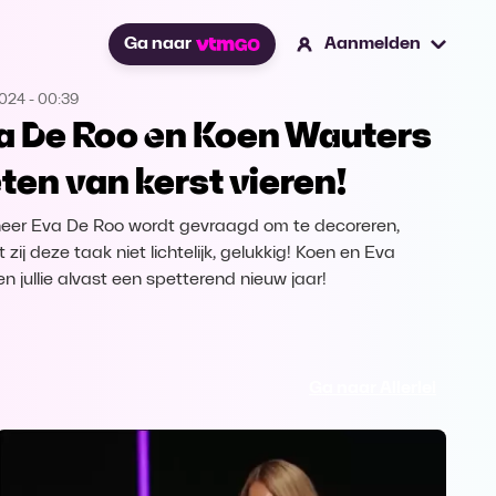
Ga naar
Aanmelden
2024
-
00:39
a De Roo en Koen Wauters
ten van kerst vieren!
er Eva De Roo wordt gevraagd om te decoreren,
zij deze taak niet lichtelijk, gelukkig! Koen en Eva
n jullie alvast een spetterend nieuw jaar!
Ga naar Allerlei