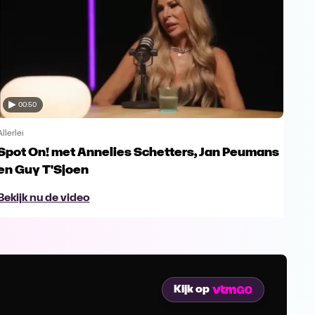
00:50
Allerlei
Allerl
Spot On! met Annelies Schetters, Jan Peumans
Spo
en Guy T'Sjoen
Ur
Bekijk nu de video
Bek
Kijk op