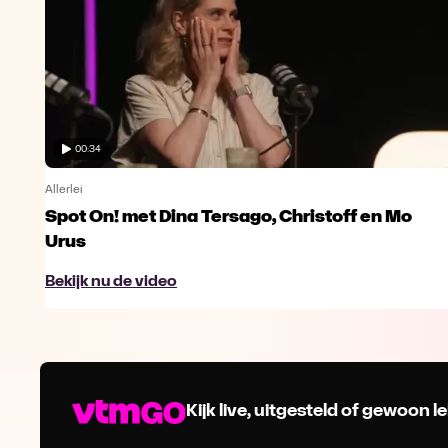
00:34
Allerlei
Spot On! met Dina Tersago, Christoff en Mo
Urus
Bekijk nu de video
Kijk live, uitgesteld of gewoon