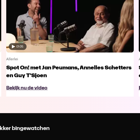
01:05
Allerlei
Spot On! met Jan Peumans, Annelies Schetters
en Guy T'Sjoen
Bekijk nu de video
 lekker bingewatchen