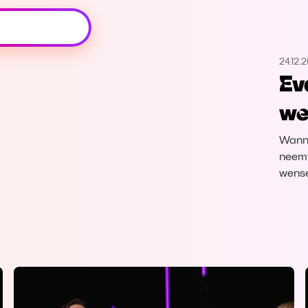
Oeps, browser niet ondersteund
24.12.
Voor je onze programma's gaat ontdekken,
Ev
best je browser updaten of hieronder één
van de ondersteunde browsers
we
downloaden.
Wanne
Google Chrome
Download
neemt 
wense
Firefox
Download
Safari
Download
Microsoft Edge
Download
Opera
Download