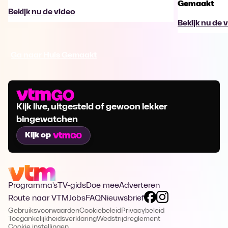
Gemaakt
Bekijk nu de video
Bekijk nu de 
Ga naar Huis Gemaakt
Kijk live, uitgesteld of gewoon lekker
bingewatchen
Kijk op
Programma's
TV-gids
Doe mee
Adverteren
Route naar VTM
Jobs
FAQ
Nieuwsbrief
Gebruiksvoorwaarden
Cookiebeleid
Privacybeleid
Toegankelijkheidsverklaring
Wedstrijdreglement
Cookie instellingen