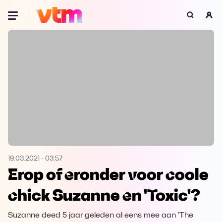
Oeps, browser niet ondersteund
Voor je onze programma's gaat ontdekken,
best je browser updaten of hieronder één
van de ondersteunde browsers
downloaden.
Google Chrome
Download
Firefox
Download
Safari
Download
19.03.2021
-
03:57
Erop of eronder voor coole
Microsoft Edge
Download
chick Suzanne en 'Toxic'?
Opera
Download
Suzanne deed 5 jaar geleden al eens mee aan 'The