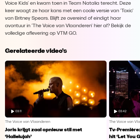
Voice Kids' en kwam toen in Team Natalia terecht. Deze
keer waagt ze haar kans met een coole versie van 'Toxic'
van Britney Spears. Blijft ze overeind of eindigt haar
avontuur in 'The Voice van Vlaanderen' hier al? Bekijk de
volledige aflevering op VTM GO.
Gerelateerde video's
03:11
03:42
The Voice van Vlaanderen
The Voice van Vl
Joris krijgt zaal opnieuw stil met
Tv-Première:
‘Hallelujah’
hit ‘Let You 