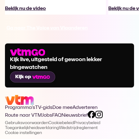
Bekijk nu de video
Bekijk nu de 
Ga naar The Voice van Vlaanderen
Kijk live, uitgesteld of gewoon lekker
bingewatchen
Kijk op
Programma's
TV-gids
Doe mee
Adverteren
Route naar VTM
Jobs
FAQ
Nieuwsbrief
Gebruiksvoorwaarden
Cookiebeleid
Privacybeleid
Toegankelijkheidsverklaring
Wedstrijdreglement
Cookie instellingen