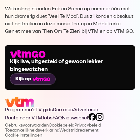
Wekenlang stonden Erik en Sanne op nummer één met
hun dromerig duet 'Veel Te Mooi'. Dus zij konden absoluut
niet ontbreken in deze mooie line-up in Middelkerke.
Geniet mee van 'Tien Om Te Zien' bij VTM en op VTM GO.
Kijk live, uitgesteld of gewoon lekker
bingewatchen
Kijk op
Programma's
TV-gids
Doe mee
Adverteren
Route naar VTM
Jobs
FAQ
Nieuwsbrief
Gebruiksvoorwaarden
Cookiebeleid
Privacybeleid
Toegankelijkheidsverklaring
Wedstrijdreglement
Cookie instellingen