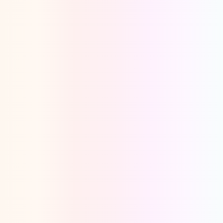
Oeps, browser niet ondersteund
Voor je onze programma's gaat ontdekken,
best je browser updaten of hieronder één
van de ondersteunde browsers
downloaden.
Google Chrome
Download
Firefox
Download
Safari
Download
Microsoft Edge
Download
Opera
Download