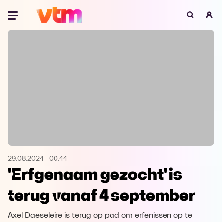
Oeps, browser niet ondersteund
Voor je onze programma's gaat ontdekken,
best je browser updaten of hieronder één
van de ondersteunde browsers
downloaden.
Google Chrome
Download
Firefox
Download
Safari
Download
29.08.2024
-
00:44
'Erfgenaam gezocht' is
Microsoft Edge
Download
terug vanaf 4 september
Opera
Download
Axel Daeseleire is terug op pad om erfenissen op te