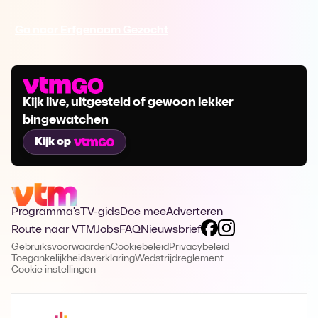
Ga naar Erfgenaam Gezocht
Kijk live, uitgesteld of gewoon lekker
bingewatchen
Kijk op
Programma's
TV-gids
Doe mee
Adverteren
Route naar VTM
Jobs
FAQ
Nieuwsbrief
Gebruiksvoorwaarden
Cookiebeleid
Privacybeleid
Toegankelijkheidsverklaring
Wedstrijdreglement
Cookie instellingen