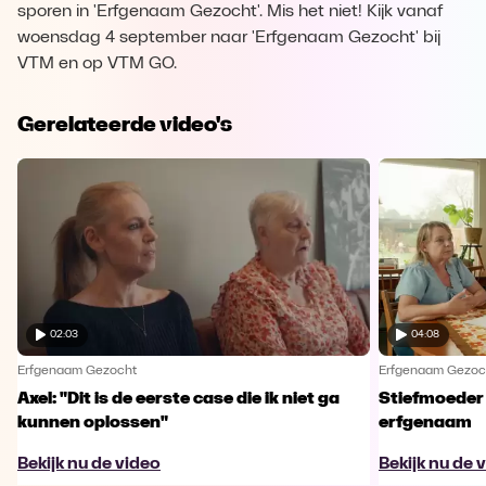
sporen in 'Erfgenaam Gezocht'. Mis het niet! Kijk vanaf
woensdag 4 september naar 'Erfgenaam Gezocht' bij
VTM en op VTM GO.
Gerelateerde video's
02:03
04:08
Erfgenaam Gezocht
Erfgenaam Gezoc
Axel: "Dit is de eerste case die ik niet ga
Stiefmoeder 
kunnen oplossen"
erfgenaam
Bekijk nu de video
Bekijk nu de 