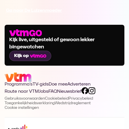
Ga naar De Luizenmoeder
Kijk live, uitgesteld of gewoon lekker
bingewatchen
Kijk op
Programma's
TV-gids
Doe mee
Adverteren
Route naar VTM
Jobs
FAQ
Nieuwsbrief
Gebruiksvoorwaarden
Cookiebeleid
Privacybeleid
Toegankelijkheidsverklaring
Wedstrijdreglement
Cookie instellingen