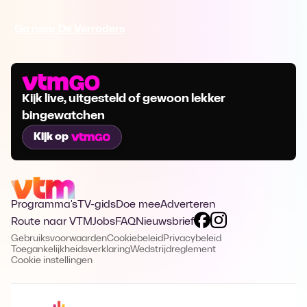
Ga naar De Verraders
Kijk live, uitgesteld of gewoon lekker
bingewatchen
Kijk op
Programma's
TV-gids
Doe mee
Adverteren
Route naar VTM
Jobs
FAQ
Nieuwsbrief
Gebruiksvoorwaarden
Cookiebeleid
Privacybeleid
Toegankelijkheidsverklaring
Wedstrijdreglement
Cookie instellingen