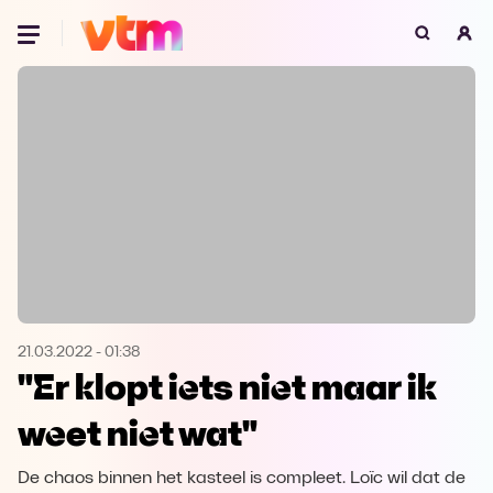
Oeps, browser niet ondersteund
Voor je onze programma's gaat ontdekken,
best je browser updaten of hieronder één
van de ondersteunde browsers
downloaden.
Google Chrome
Download
Firefox
Download
Safari
Download
21.03.2022
-
01:38
"Er klopt iets niet maar ik
Microsoft Edge
Download
weet niet wat"
Opera
Download
De chaos binnen het kasteel is compleet. Loïc wil dat de