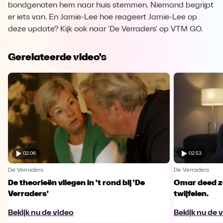
bondgenoten hem naar huis stemmen. Niemand begrijpt
er iets van. En Jamie-Lee hoe reageert Jamie-Lee op
deze update? Kijk ook naar 'De Verraders' op VTM GO.
Gerelateerde video's
02:06
02:53
De Verraders
De Verraders
De theorieën vliegen in 't rond bij 'De
Omar deed ze
Verraders'
twijfelen.
Bekijk nu de video
Bekijk nu de 